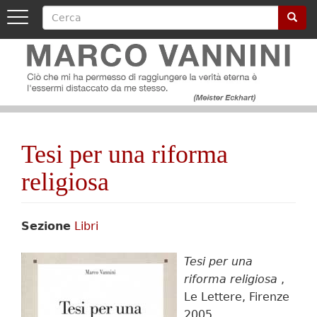
Cerca
Cerca
Toggle
navigation
Image
Salta
al
contenuto
principale
Image
Tesi per una riforma
religiosa
Sezione
Libri
Tesi per una
riforma religiosa
,
Le Lettere, Firenze
2005.