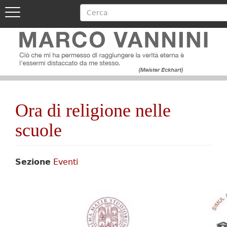
Cerca
Toggle
navigation
Image
Salta
al
contenuto
principale
Image
Ora di religione nelle
scuole
Sezione
Eventi