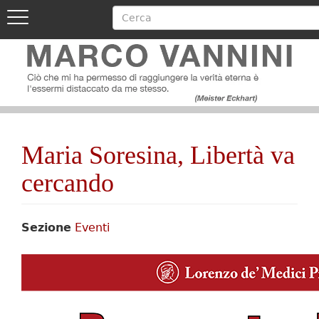
Cerca
Toggle
navigation
Image
Salta
al
contenuto
principale
Image
Maria Soresina, Libertà va
cercando
Sezione
Eventi