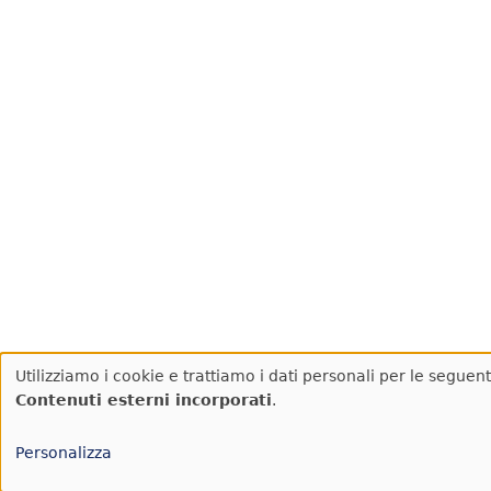
Utilizziamo i cookie e trattiamo i dati personali per le seguenti
Utilizzo
Contenuti esterni incorporati
.
dei
dati
Personalizza
personali