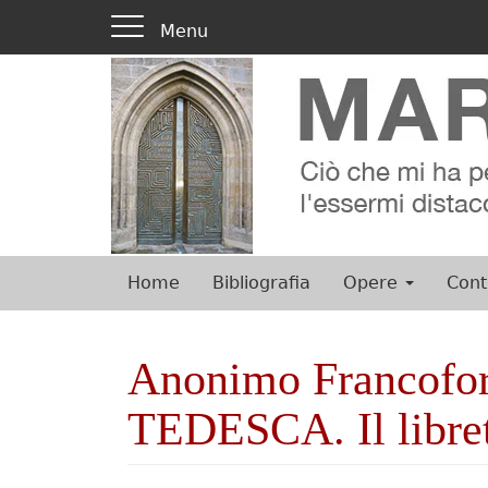
Toggle
Menu
navigation
Image
Salta
al
contenuto
principale
Home
Bibliografia
Opere
Cont
Main
menu
Anonimo Francof
TEDESCA. Il librett