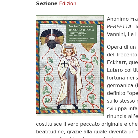
Sezione
Edizioni
Anonimo Fra
PERFETTA.
T
Vannini, Le L
Opera di un 
del Trecento
Eckhart, que
Lutero col ti
fortuna nei s
germanica (b
definito “op
sullo stesso
sviluppa infa
rinuncia all’
costituisce il vero peccato originale e ch
beatitudine, grazie alla quale diventa u