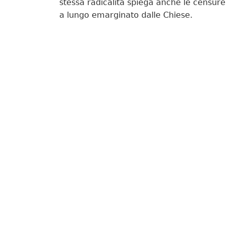
stessa radicalità spiega anche le censure e
a lungo emarginato dalle Chiese.