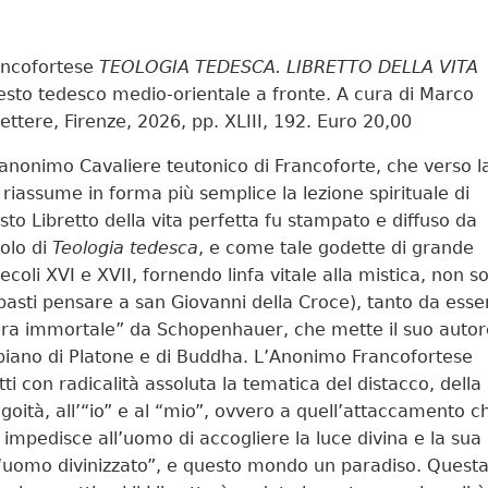
ncofortese
TEOLOGIA TEDESCA. LIBRETTO DELLA VITA
esto tedesco medio-orientale a fronte. A cura di Marco
ettere, Firenze, 2026, pp. XLIII, 192. Euro 20,00
anonimo Cavaliere teutonico di Francoforte, che verso la
 riassume in forma più semplice la lezione spirituale di
sto Libretto della vita perfetta fu stampato e diffuso da
tolo di
Teologia tedesca
, e come tale godette di grande
ecoli XVI e XVII, fornendo linfa vitale alla mistica, non so
asti pensare a san Giovanni della Croce), tanto da esse
era immortale” da Schopenhauer, che mette il suo autor
 piano di Platone e di Buddha. L’Anonimo Francofortese
tti con radicalità assoluta la tematica del distacco, della
egoità, all’“io” e al “mio”, ovvero a quell’attaccamento c
e impedisce all’uomo di accogliere la luce divina e la sua
n “uomo divinizzato”, e questo mondo un paradiso. Quest