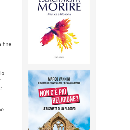
 fine
lo
r
e
he
a