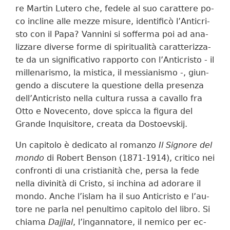
re Mar­tin Lu­te­ro che, fe­de­le al suo ca­rat­te­re po­
co in­cli­ne al­le mez­ze mi­su­re, iden­ti­fi­cò l’An­ti­cri­
sto con il Pa­pa? Van­ni­ni si sof­fer­ma poi ad ana­
liz­za­re di­ver­se for­me di spi­ri­tua­li­tà ca­rat­te­riz­za­
te da un si­gni­fi­ca­ti­vo rap­por­to con l’An­ti­cri­sto - il
mil­le­na­ri­smo, la mi­sti­ca, il mes­sia­ni­smo -, giun­
gen­do a di­scu­te­re la que­stio­ne del­la pre­sen­za
dell’An­ti­cri­sto nel­la cul­tu­ra rus­sa a ca­val­lo fra
Ot­to e No­ve­cen­to, do­ve spic­ca la fi­gu­ra del
Gran­de In­qui­si­to­re, crea­ta da Do­stoe­v­skij.
Un ca­pi­to­lo è de­di­ca­to al ro­man­zo
Il Si­gno­re del
mon­do
di Ro­bert Ben­son (1871-1914), cri­ti­co nei
con­fron­ti di una cri­stia­ni­tà che, per­sa la fe­de
nel­la di­vi­ni­tà di Cri­sto, si in­chi­na ad ado­ra­re il
mon­do. An­che l’islam ha il suo An­ti­cri­sto e l’au­
to­re ne par­la nel pe­nul­ti­mo ca­pi­to­lo del li­bro. Si
chia­ma
Da­j­j­lal
, l’in­gan­na­to­re, il ne­mi­co per ec­