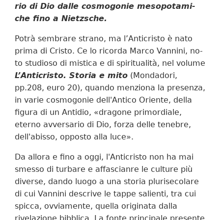
rio di Dio dal­le co­smo­go­nie me­so­po­ta­mi­
che fi­no a Nie­tzsche.
Po­trà sem­bra­re stra­no, ma l’An­ti­cri­sto è na­to
pri­ma di Cri­sto. Ce lo ri­cor­da Mar­co Van­ni­ni, no­
to stu­dio­so di mi­sti­ca e di spi­ri­tua­li­tà, nel vo­lu­me
L’An­ti­cri­sto. Sto­ria e mi­to
(Mondadori,
pp.208, euro 20), quando menziona la presenza,
in varie cosmogonie dell'Antico Oriente, della
figura di un Antidio, «dragone primordiale,
eterno avversario di Dio, forza delle tenebre,
dell'abisso, opposto alla luce».
Da allora e fino a oggi, l'Anticristo non ha mai
smesso di turbare e affascianre le culture più
diverse, dando luogo a una storia plurisecolare
di cui Vannini descrive le tappe salienti, tra cui
spicca, ovviamente, quella originata dalla
rivelazione bibblica. La fonte principale presente