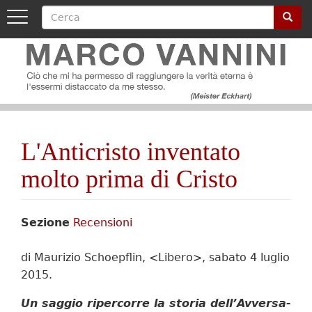
Cerca
Cerca
Toggle
navigation
Image
Salta
al
contenuto
principale
Image
L'Anticristo inventato
molto prima di Cristo
Sezione
Recensioni
di Maurizio Schoepflin, <Libero>, sabato 4 luglio
2015.
Un sag­gio ri­per­cor­re la sto­ria dell’Av­ver­sa­