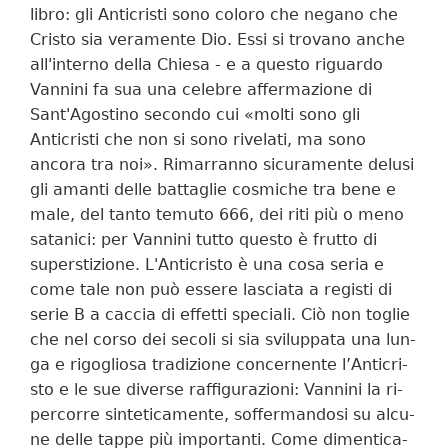
libro: gli Anticristi sono coloro che negano che
Cristo sia veramente Dio. Essi si trovano anche
all'interno della Chiesa - e a questo riguardo
Vannini fa sua una celebre affermazione di
Sant'Agostino secondo cui «molti sono gli
Anticristi che non si sono rivelati, ma sono
ancora tra noi». Rimarranno sicuramente delusi
gli amanti delle battaglie cosmiche tra bene e
male, del tanto temuto 666, dei riti più o meno
satanici: per Vannini tutto questo è frutto di
superstizione. L'Anticristo è una cosa seria e
come ta­le non può es­se­re la­scia­ta a re­gi­sti di
se­rie B a cac­cia di ef­fet­ti spe­cia­li. Ciò non to­glie
che nel cor­so dei se­co­li si sia svi­lup­pa­ta una lun­
ga e ri­go­glio­sa tra­di­zio­ne con­cer­nen­te l’An­ti­cri­
sto e le sue di­ver­se raf­fi­gu­ra­zio­ni: Van­ni­ni la ri­
per­cor­re sin­te­ti­ca­men­te, sof­fer­man­do­si su al­cu­
ne del­le tap­pe più im­por­tan­ti. Co­me di­men­ti­ca­