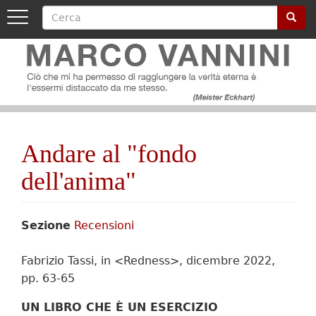
Cerca
Cerca
Toggle
navigation
Image
Salta
al
contenuto
principale
Image
Andare al "fondo
dell'anima"
Sezione
Recensioni
Fabrizio Tassi, in <Redness>, dicembre 2022,
pp. 63-65
UN LIBRO CHE È UN ESERCIZIO