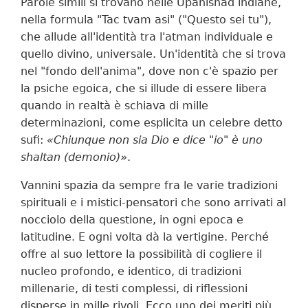
Parole simili si trovano nelle Upanishad indiane,
nella formula "Tac tvam asi" ("Questo sei tu"),
che allude all'identità tra l'atman individuale e
quello divino, universale. Un'identità che si trova
nel "fondo dell'anima", dove non c'è spazio per
la psiche egoica, che si illude di essere libera
quando in realtà è schiava di mille
determinazioni, come esplicita un celebre detto
sufi:
«Chiunque non sia Dio e dice "io" è uno
shaltan (demonio)»
.
Vannini spazia da sempre fra le varie tradizioni
spirituali e i mistici-pensatori che sono arrivati al
nocciolo della questione, in ogni epoca e
latitudine. E ogni volta dà la vertigine. Perché
offre al suo lettore la possibilità di cogliere il
nucleo profondo, e identico, di tradizioni
millenarie, di testi complessi, di riflessioni
disperse in mille rivoli. Ecco uno dei meriti più